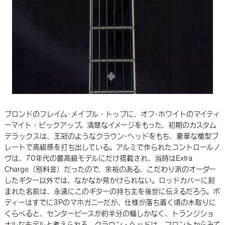
ブロンドのフレイム･メイプル・トップに、オフ･ホワイトのマイティ
ーマイト・ピックアップ。清楚なイメージをもった、初期のカスタム
デラックスは、王冠のようなクラウン･ヘッドをもち、豪華な槍型プ
レートで高級感を打ち出している。アルミで作られたコントロールノ
ヴは、70年代の最高級モデルにだけ搭載され、当時はExtra
Charge（別料金）だったので、余裕のある、こだわり派のオーダー
したギター以外では、なかなか見かけられない。ロッドカバーに刻
まれた名前は、永遠にこのギターの持ち主を後世に伝えるだろう。ボ
ディーはすでに3Pのマホガニーだが、仕様が落ち着く頃の木取りに
くらべると、センターピースが約半分の幅しかなく、トランジショ
ナルなモデルと考えられる。クラウン・ヘッドは、フロントからみて