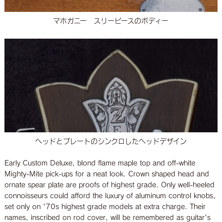
マホガニー スリーピースのボディー
ヘッドとプレートのシンクロしたヘッドデザイン
Early Custom Deluxe, blond flame maple top and off-white
Mighty-Mite pick-ups for a neat look. Crown shaped head and
ornate spear plate are proofs of highest grade. Only well-heeled
connoisseurs could afford the luxury of aluminum control knobs,
set only on '70s highest grade models at extra charge. Their
names, inscribed on rod cover, will be remembered as guitar's