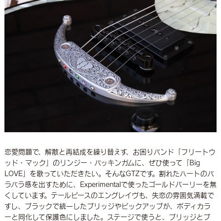
恋愛問題で、解散と再結成を繰り替えす、お困りバンド「フリートウ
ッド・マック」のリンジー・バッキンガムに、ぜひ使って「Big
LOVE」を歌っていただきたい。そんなGTZです。割れたハートのバ
ラバラ感を出すために、Experimentalで使ったゴールドパーリーを無
くしています。テールピースのエングレイヴも、失恋の雰囲気満載で
すし、ブラックで統一したブリッジやピックアップが、ボディカラ
ーと同化して保護色にしました。ステージで使うと、ブリッジとブ